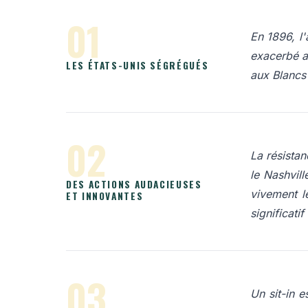
01
En 1896, l'
exacerbé a 
LES ÉTATS-UNIS SÉGRÉGUÉS
aux Blancs 
02
La résistan
le
Nashvill
DES ACTIONS AUDACIEUSES
vivement l
ET INNOVANTES
significatif
03
Un sit-in 