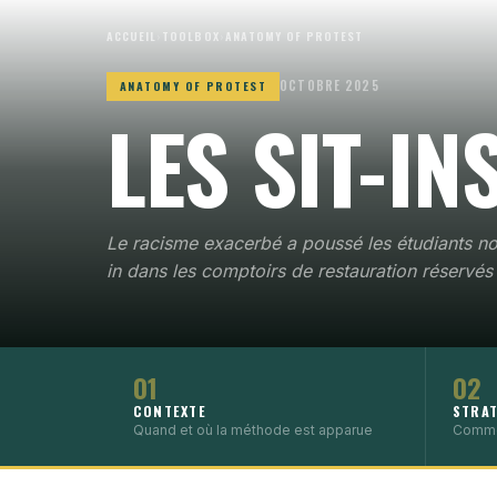
ACCUEIL
›
TOOLBOX
›
ANATOMY OF PROTEST
OCTOBRE 2025
ANATOMY OF PROTEST
LES SIT-IN
Le racisme exacerbé a poussé les étudiants noi
in dans les comptoirs de restauration réservés 
01
02
CONTEXTE
STRAT
Quand et où la méthode est apparue
Comme