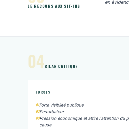
en évidence
LE RECOURS AUX SIT-INS
04
BILAN CRITIQUE
FORCES
01
Forte visibilité publique
02
Perturbateur
03
Pression économique et attire l'attention du 
cause