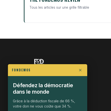
Tous les articles sur une grille filtrable
FONDEMOS
FIGHT FOR POLITICAL FREEDOM
Défendez la démocratie
The Fondemos Review
dans le monde
Awakening Minds to the Democratic Fight
Grâce à la déduction fiscale de 66 %,
19, rue Auguste Chabrières
votre don ne vous coûte que 34 %.
75015 Paris