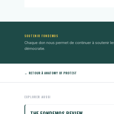
SOUTENIR FONDEMOS
Chaque don nous permet de continuer à soutenir le
démocratie.
← RETOUR À ANATOMY OF PROTEST
EXPLORER AUSSI
THE FONDEMOS REVIEW