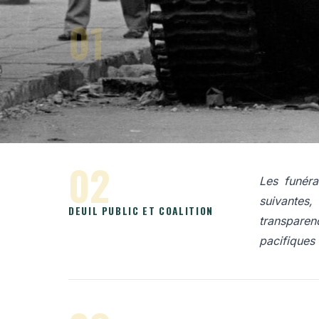
01
Après la 
ouverture l
OUVERTURE ÉCONOMIQUE,
de Hu Yaob
VERROU POLITIQUE
en avril 19
02
Les funéra
suivantes,
DEUIL PUBLIC ET COALITION
transparen
pacifiques 