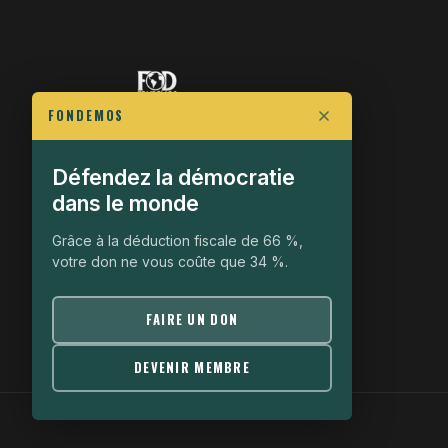
FONDEMOS
FIGHT FOR POLITICAL FREEDOM
Défendez la démocratie
The Fondemos Review
dans le monde
Awakening Minds to the Democratic Fight
Grâce à la déduction fiscale de 66 %,
19, rue Auguste Chabrières
votre don ne vous coûte que 34 %.
75015 Paris
contact@fondemos.com
FAIRE UN DON
DEVENIR MEMBRE