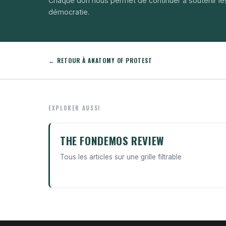
Chaque don nous permet de continuer à soutenir le
démocratie.
← RETOUR À ANATOMY OF PROTEST
EXPLORER AUSSI
THE FONDEMOS REVIEW
Tous les articles sur une grille filtrable