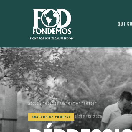
QUI S
ACCUEIL
›
TOOLBOX
›
ANATOMY OF PROTEST
DÉCEMBRE 2025
ANATOMY OF PROTEST