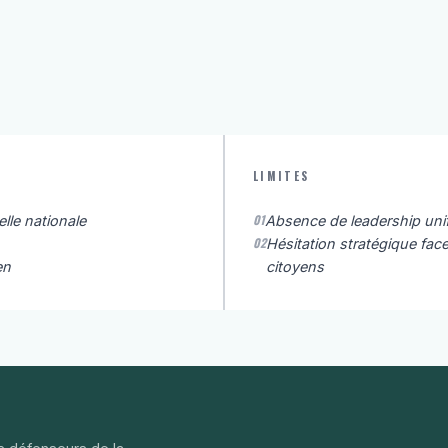
LIMITES
01
elle nationale
Absence de leadership unif
02
Hésitation stratégique fac
en
citoyens