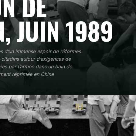
N DE
, JUIN 1989
es d’un immense espoir de réformes
t citadins autour d’exigences de
sées par l’armée dans un bain de
ement réprimée en Chine
03
ÉGIE
RÉSULTAT
nt la méthode fonctionne
Effets immédiats et politiques