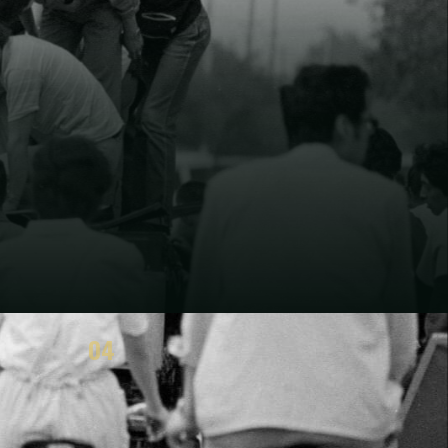
04
BILAN CRITIQUE
3 forces · 3 limites