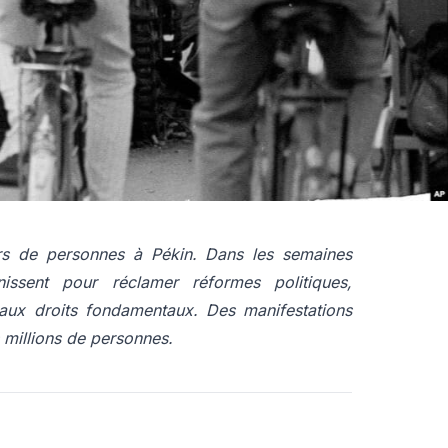
aoping lance des réformes de marché et une
les étudiants et les citadins. L’éviction en 1987
mme un signal de fermeture du régime : sa mort
 larges manifestations.
ers de personnes à Pékin. Dans les semaines
’unissent pour réclamer réformes politiques,
s aux droits fondamentaux. Des manifestations
 millions de personnes.