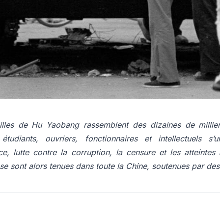
mort de Mao Zedong, le dirigeant réformateur Deng Xi
imitée, nourrissant l’espoir de changements politiques parmi 
ang, ancien secrétaire général plus libéral, est perçue co
89 cristallise les tensions et contribue au déclenchement de
illes de Hu Yaobang rassemblent des dizaines de milli
 étudiants, ouvriers, fonctionnaires et intellectuels s
ce, lutte contre la corruption, la censure et les atteinte
se sont alors tenues dans toute la Chine, soutenues par des