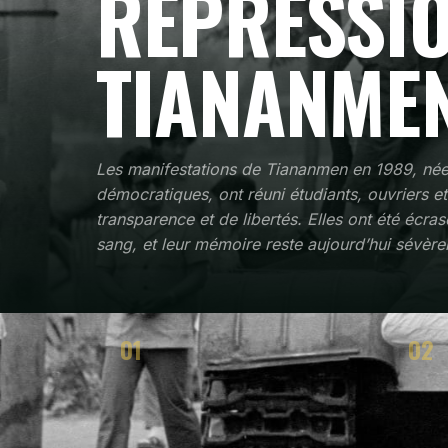
RÉPRESSIO
TIANANMEN
Les manifestations de Tiananmen en 1989, né
démocratiques, ont réuni étudiants, ouvriers e
transparence et de libertés. Elles ont été écra
sang, et leur mémoire reste aujourd’hui sévèr
01
02
CONTEXTE
STRAT
Quand et où la méthode est apparue
Comme