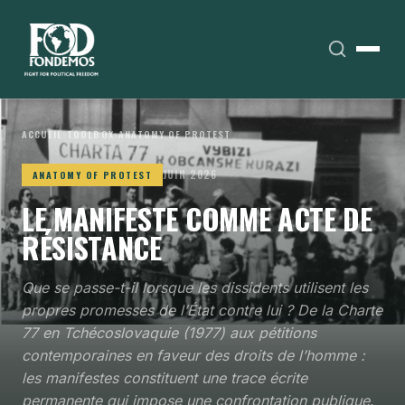
ACCUEIL
›
TOOLBOX
›
ANATOMY OF PROTEST
JUIN 2026
ANATOMY OF PROTEST
LE MANIFESTE COMME ACTE DE
RÉSISTANCE
Que se passe-t-il lorsque les dissidents utilisent les
propres promesses de l’État contre lui ? De la Charte
77 en Tchécoslovaquie (1977) aux pétitions
contemporaines en faveur des droits de l’homme :
les manifestes constituent une trace écrite
permanente qui impose une confrontation publique.