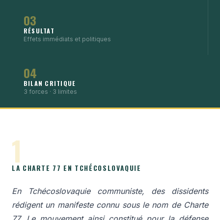
03
RÉSULTAT
Effets immédiats et politiques
04
BILAN CRITIQUE
3 forces · 3 limites
1
LA CHARTE 77 EN TCHÉCOSLOVAQUIE
En Tchécoslovaquie communiste, des dissidents
rédigent un manifeste connu sous le nom de Charte
77. Le mouvement ainsi constitué pour la défense