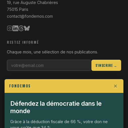
19, rue Auguste Chabrières
75015 Paris
contact@fondemos.com
RESTEZ INFORMÉ
Chaque mois, une sélection de nos publications.
S'INSCRIRE →
LIENS UTILES
FONDEMOS
Qui sommes-nous
Join the Fight
Défendez la démocratie dans le
monde
Opérationnel
The Fondemos Review
Grâce à la déduction fiscale de 66 %, votre don ne
vous coûte que 34 %.