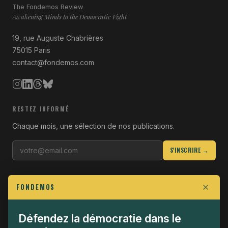
The Fondemos Review
Awakening Minds to the Democratic Fight
19, rue Auguste Chabrières
75015 Paris
contact@fondemos.com
RESTEZ INFORMÉ
Chaque mois, une sélection de nos publications.
S'INSCRIRE →
LIENS UTILES
FONDEMOS
Qui sommes-nous
Join the Fight
Défendez la démocratie dans le