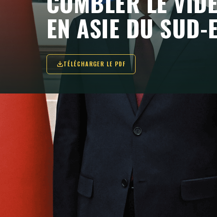
COMBLER LE VIDE
EN ASIE DU SUD-
TÉLÉCHARGER LE PDF
Ce briefing sensibilise aux conséquences
l'humanitaire en Asie du Sud-Est, de la dé
programmes d'aide. Il décrira comment l
afin de pallier ce retrait en tirant parti d
nouvelles initiatives pour renforcer la stab
multilatéralisme et contrebalancer l'influ