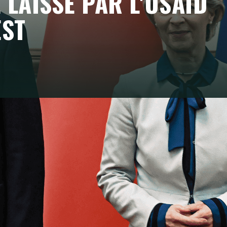
 LAISSÉ PAR L'USAID
EST
, sur les secteurs du développement et de
cision de l'administration Trump de geler les
'UE pourrait étendre d'urgence son engagement
es cadres existants tout en accélérant de
ilité régionale, défendre la démocratie et le
ence croissante de la Chine.