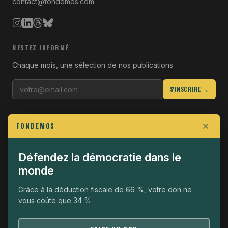
contact@fondemos.com
RESTEZ INFORMÉ
Chaque mois, une sélection de nos publications.
S'INSCRIRE →
LIENS UTILES
FONDEMOS
Qui sommes-nous
Join the Fight
Défendez la démocratie dans le
monde
Opérationnel
The Fondemos Review
Grâce à la déduction fiscale de 66 %, votre don ne
vous coûte que 34 %.
Mentions légales
Politique de confidentialité