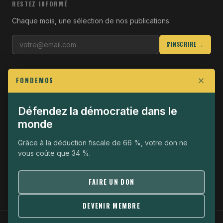
RESTEZ INFORMÉ
Chaque mois, une sélection de nos publications.
S'INSCRIRE →
LIENS UTILES
FONDEMOS
Qui sommes-nous
Join the Fight
Défendez la démocratie dans le
monde
Opérationnel
The Fondemos Review
Grâce à la déduction fiscale de 66 %, votre don ne
vous coûte que 34 %.
Mentions légales
Politique de confidentialité
FAIRE UN DON
DEVENIR MEMBRE