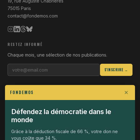
19, rue Auguste Chabrières
75015 Paris
contact@fondemos.com
RESTEZ INFORMÉ
Chaque mois, une sélection de nos publications.
S'INSCRIRE →
LIENS UTILES
FONDEMOS
Qui sommes-nous
Join the Fight
Défendez la démocratie dans le
monde
Opérationnel
The Fondemos Review
Grâce à la déduction fiscale de 66 %, votre don ne
vous coûte que 34 %.