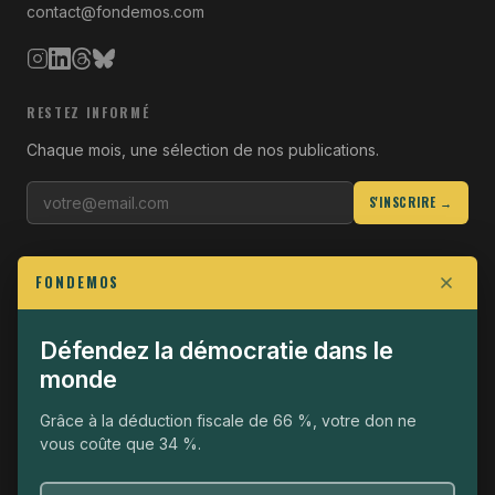
contact@fondemos.com
RESTEZ INFORMÉ
Chaque mois, une sélection de nos publications.
S'INSCRIRE →
LIENS UTILES
FONDEMOS
Qui sommes-nous
Join the Fight
Défendez la démocratie dans le
monde
Opérationnel
The Fondemos Review
Grâce à la déduction fiscale de 66 %, votre don ne
vous coûte que 34 %.
Mentions légales
Politique de confidentialité