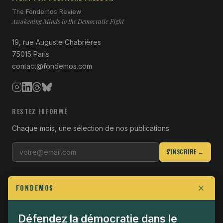
The Fondemos Review
Awakening Minds to the Democratic Fight
19, rue Auguste Chabrières
75015 Paris
contact@fondemos.com
RESTEZ INFORMÉ
Chaque mois, une sélection de nos publications.
S'INSCRIRE →
LIENS UTILES
FONDEMOS
Qui sommes-nous
Join the Fight
Défendez la démocratie dans le