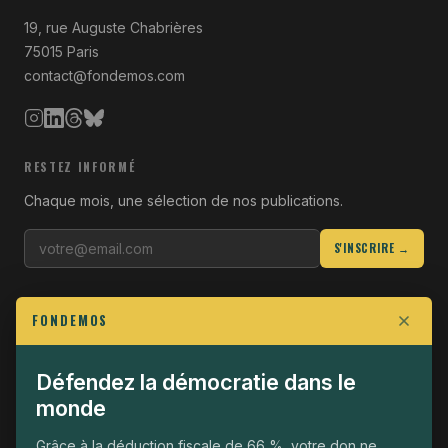
19, rue Auguste Chabrières
75015 Paris
contact@fondemos.com
RESTEZ INFORMÉ
Chaque mois, une sélection de nos publications.
S'INSCRIRE →
LIENS UTILES
FONDEMOS
Qui sommes-nous
Join the Fight
Défendez la démocratie dans le
monde
Opérationnel
The Fondemos Review
Grâce à la déduction fiscale de 66 %, votre don ne