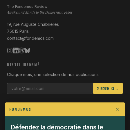
The Fondemos Review
Awakening Minds to the Democratic Fight
19, rue Auguste Chabrières
75015 Paris
contact@fondemos.com
RESTEZ INFORMÉ
Chaque mois, une sélection de nos publications.
S'INSCRIRE →
LIENS UTILES
FONDEMOS
Qui sommes-nous
Join the Fight
Défendez la démocratie dans le