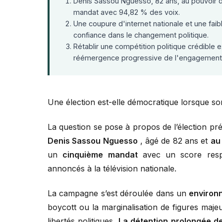
Denis Sassou Nguesso, 82 ans, au pouvoir d
mandat avec 94,82 % des voix.
Une coupure d'internet nationale et une faibl
confiance dans le changement politique.
Rétablir une compétition politique crédible
réémergence progressive de l'engagement 
Une élection est-elle démocratique lorsque so
La question se pose à propos de l’élection p
Denis Sassou Nguesso
, âgé de 82 ans et
au
un
cinquième mandat
avec un score respe
annoncés à la télévision nationale.
La campagne s’est déroulée dans un
environn
boycott ou la marginalisation de figures majeu
libertés politiques.
La détention prolongée de