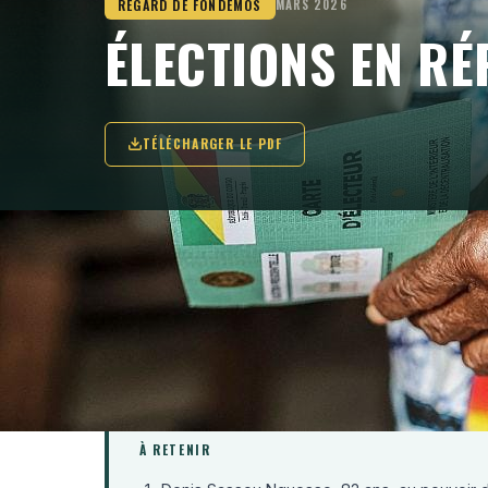
REGARD DE FONDEMOS
MARS 2026
ÉLECTIONS EN R
TÉLÉCHARGER LE PDF
Dans ce contexte, les enjeux dépassent un
pas tant de savoir si une élection a eu lie
crédible de choix.
À RETENIR