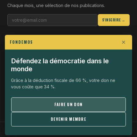
Chaque mois, une sélection de nos publications.
S'INSCRIRE →
LIENS UTILES
FONDEMOS
Qui sommes-nous
Join the Fight
Défendez la démocratie dans le
monde
Opérationnel
The Fondemos Review
Grâce à la déduction fiscale de 66 %, votre don ne
vous coûte que 34 %.
Mentions légales
Politique de confidentialité
FAIRE UN DON
DEVENIR MEMBRE
© 2026 Fondemos · Association loi 1901 ·
Mentions légales