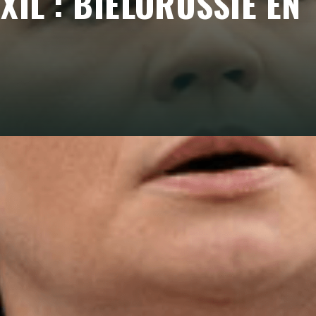
XIL : BIÉLORUSSIE EN
ue tout auteur d'oppression, de torture et de
»
exil par le Parlement français souligne l'importance de
tes.