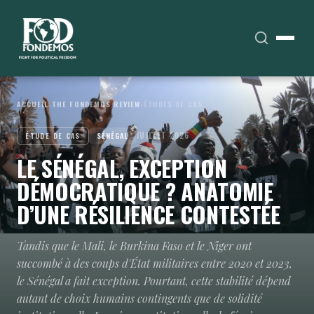
ACCUEIL
›
THE FONDEMOS REVIEW
›
ÉTUDES DE CAS
JUILLET 2026
ÉTUDE DE CAS
SÉNÉGAL
LE SÉNÉGAL, EXCEPTION
DÉMOCRATIQUE ? ANATOMIE
D’UNE RÉSILIENCE CONTESTÉE
Tandis que le Mali, le Burkina Faso et le Niger ont
succombé à des coups d'État militaires entre 2020 et 2023,
le Sénégal a fait exception. Pourtant, cette stabilité dépend
autant de choix humains contingents que de solidité