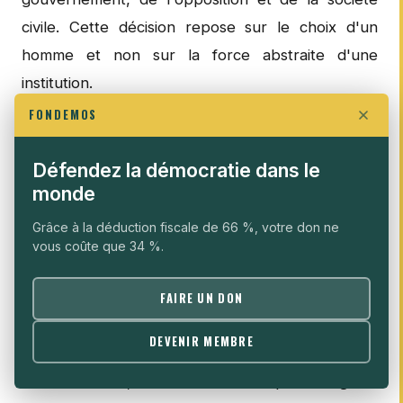
civile. Cette décision repose sur le choix d'un
homme et non sur la force abstraite d'une
institution.
FONDEMOS
Parallèlement à cette intervention judiciaire, plus
de cent organisations se regroupent dans le Front
Défendez la démocratie dans le
de Résistance. La composition de cette coalition
monde
révèle sa transversalité structurelle : coalitions
Grâce à la déduction fiscale de 66 %, votre don ne
électorales, mouvements sociaux avec en tête
vous coûte que 34 %.
Y'en a Marre
(reprenant ainsi le réflexe civique de
2011-2012), organisations religieuses, université,
FAIRE UN DON
presse. Cette densité organisationnelle crée un
DEVENIR MEMBRE
coût politique élevé à toute répression brutale.
Simultanément, le Parti démocratique sénégalais