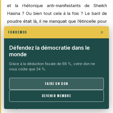
et la rhétorique anti-manifestants de Sheikh
Hasina ? Ou bien tout cela à la fois ? Le baril de
poudre était là, il ne manquait que l’étincelle pour
le faire sauter. Quand ailleurs les étudiants
FONDEMOS
diplômés finissent par quitter leurs pays vers
d’autres cieux plus favorables, la jeunesse
Défendez la démocratie dans le
bangladaise est restée, décidée à obtenir le
monde
changement. Les dernières provocations de « la
Grâce à la déduction fiscale de 66 %, votre don ne
dame de fer » et son discours polarisant ont incité
vous coûte que 34 %.
des dizaines de milliers de personnes à tenir la
FAIRE UN DON
rue, jusqu’à ce que les manifestations brisent
l’image d’une Hasina inébranlable. Outre l’autorité
DEVENIR MEMBRE
des forces de l’ordre durant les affrontements de
rues, les manifestations ont aussi affecté le