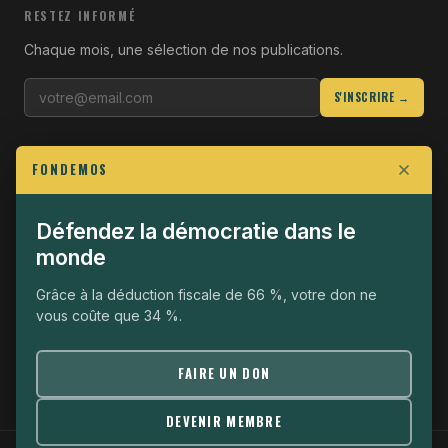
RESTEZ INFORMÉ
Chaque mois, une sélection de nos publications.
S'INSCRIRE →
LIENS UTILES
FONDEMOS
Qui sommes-nous
Join the Fight
Défendez la démocratie dans le
monde
Opérationnel
The Fondemos Review
Grâce à la déduction fiscale de 66 %, votre don ne
vous coûte que 34 %.
Mentions légales
Politique de confidentialité
FAIRE UN DON
DEVENIR MEMBRE