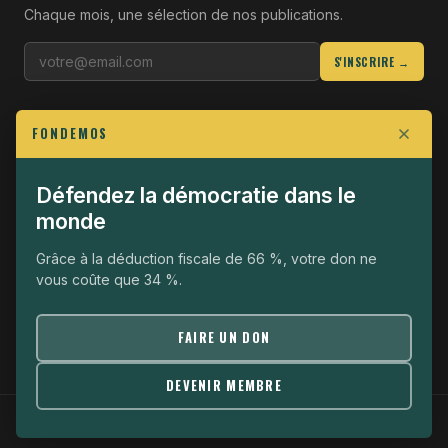
Chaque mois, une sélection de nos publications.
S'INSCRIRE →
LIENS UTILES
FONDEMOS
Qui sommes-nous
Join the Fight
Défendez la démocratie dans le
monde
Opérationnel
The Fondemos Review
Grâce à la déduction fiscale de 66 %, votre don ne
vous coûte que 34 %.
Mentions légales
Politique de confidentialité
FAIRE UN DON
DEVENIR MEMBRE
© 2026 Fondemos · Association loi 1901 ·
Mentions légales