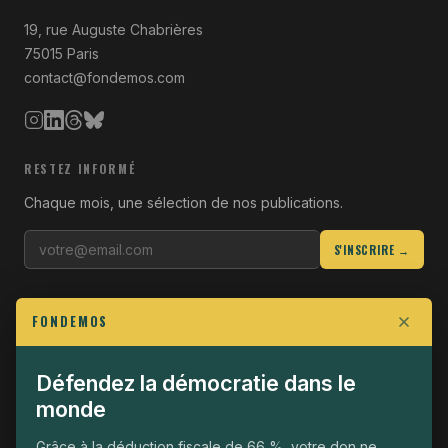
19, rue Auguste Chabrières
75015 Paris
contact@fondemos.com
RESTEZ INFORMÉ
Chaque mois, une sélection de nos publications.
S'INSCRIRE →
LIENS UTILES
FONDEMOS
Qui sommes-nous
Join the Fight
Défendez la démocratie dans le
monde
Opérationnel
The Fondemos Review
Grâce à la déduction fiscale de 66 %, votre don ne